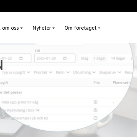
t om oss
Nyheter
Om företaget
u