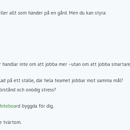
eller allt som händer på en gård. Men du kan styra:
r handlar inte om att jobba mer –ut
an om att job
ba smartare
lad på ett ställe, där hela teamet jobbar mot samma mål?
förstånd och onödig stress?
Whiteboar
d byggda för dig.
e tvärtom.