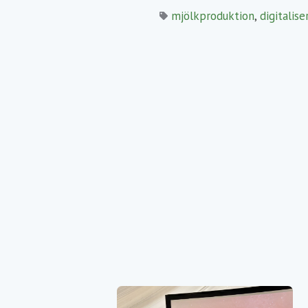
mjölkproduktion
,
digitalise