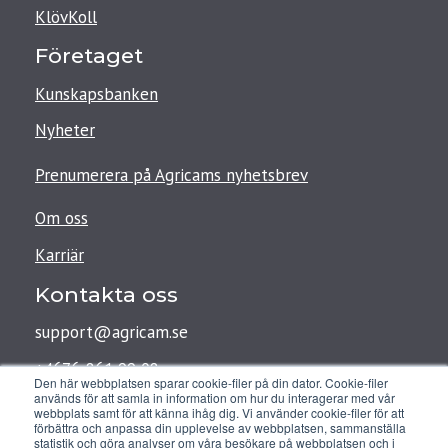
KlövKoll
Företaget
Kunskapsbanken
Nyheter
Prenumerera på Agricams nyhetsbrev
Om oss
Karriär
Kontakta oss
support@agricam.se
+4676-861 99 08
Den här webbplatsen sparar cookie-filer på din dator. Cookie-filer
används för att samla in information om hur du interagerar med vår
webbplats samt för att känna ihåg dig. Vi använder cookie-filer för att
förbättra och anpassa din upplevelse av webbplatsen, sammanställa
Agricam AB
statistik och göra analyser om våra besökare på webbplatsen och i