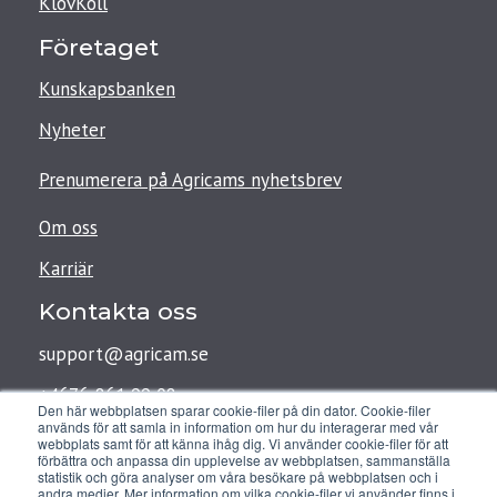
KlövKoll
Företaget
Kunskapsbanken
Nyheter
Prenumerera på Agricams nyhetsbrev
Om oss
Karriär
Kontakta oss
support@agricam.se
+4676-861 99 08
Den här webbplatsen sparar cookie-filer på din dator. Cookie-filer
används för att samla in information om hur du interagerar med vår
webbplats samt för att känna ihåg dig. Vi använder cookie-filer för att
förbättra och anpassa din upplevelse av webbplatsen, sammanställa
Agricam AB
statistik och göra analyser om våra besökare på webbplatsen och i
andra medier. Mer information om vilka cookie-filer vi använder finns i