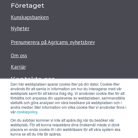
Företaget
Kunskapsbanken
Nyheter
Prenumerera på Agricams nyhetsbrev
Om oss
Karriär
Kontakta oss
Den här webbplatsen sparar cookie-filer på din dator. Cookie-filer
används för att samla in information om hur du interagerar med vår
support@agricam.se
webbplats samt för att känna ihåg dig. Vi använder cookie-filer för att
förbättra och anpassa din upplevelse av webbplatsen, sammanställa
+4676-861 99 08
statistik och göra analyser om våra besökare på webbplatsen och i
andra medier. Mer information om vilka cookie-filer vi använder finns i
vår
cookiepolicy
.
Om du avböjer kommer vi inte att spåra dig när du besöker vår
Agricam AB
webbplats. För att kunna respektera dina önskemål måste vi dock
placera en enda cookie-fil i din webbläsare för att våra system ska
kunna se att du inte får spåras.
Teknikringen 8D