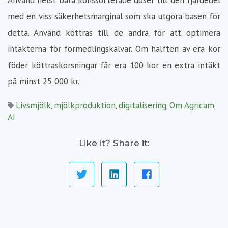
Använd helst bara könssorterade doser till den fjärdedel
med en viss säkerhetsmarginal som ska utgöra basen för
detta. Använd köttras till de andra för att optimera
intäkterna för förmedlingskalvar. Om hälften av era kor
föder köttraskorsningar får era 100 kor en extra intäkt
på minst 25 000 kr.
Livsmjölk
mjölkproduktion
digitalisering
Om Agricam
,
,
,
,
AI
Like it? Share it: