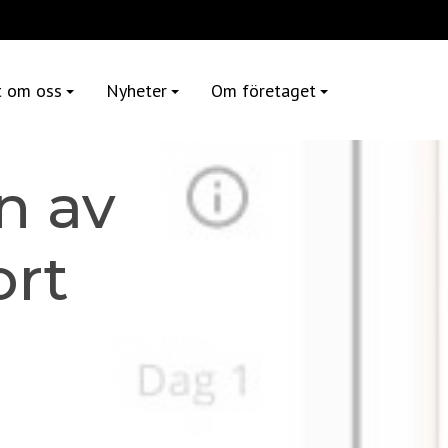
t om oss
Nyheter
Om företaget
n av
ort