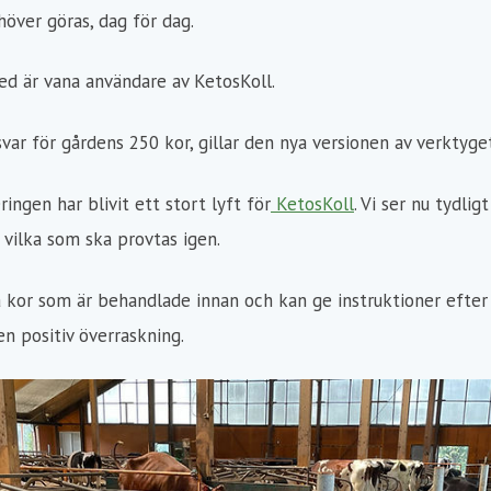
över göras, dag för dag.
d är vana användare av KetosKoll.
ar för gårdens 250 kor, gillar den nya versionen av verktyget
ingen har blivit ett stort lyft för
KetosKoll
. Vi ser nu tydli
vilka som ska provtas igen.
 kor som är behandlade innan och kan ge instruktioner efter 
en positiv överraskning.