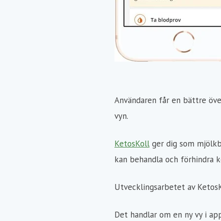
Användaren får en bättre öve
vyn.
KetosKoll
ger dig som mjölkbo
kan behandla och förhindra ke
Utvecklingsarbetet av KetosKo
Det handlar om en ny vy i app