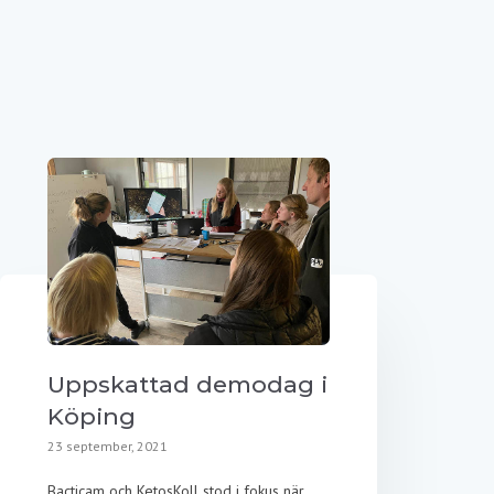
Uppskattad demodag i
Köping
23 september, 2021
Bacticam och KetosKoll stod i fokus när