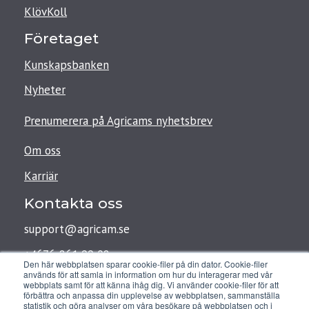
KlövKoll
Företaget
Kunskapsbanken
Nyheter
Prenumerera på Agricams nyhetsbrev
Om oss
Karriär
Kontakta oss
support@agricam.se
+4676-861 99 08
Den här webbplatsen sparar cookie-filer på din dator. Cookie-filer
används för att samla in information om hur du interagerar med vår
webbplats samt för att känna ihåg dig. Vi använder cookie-filer för att
förbättra och anpassa din upplevelse av webbplatsen, sammanställa
Agricam AB
statistik och göra analyser om våra besökare på webbplatsen och i