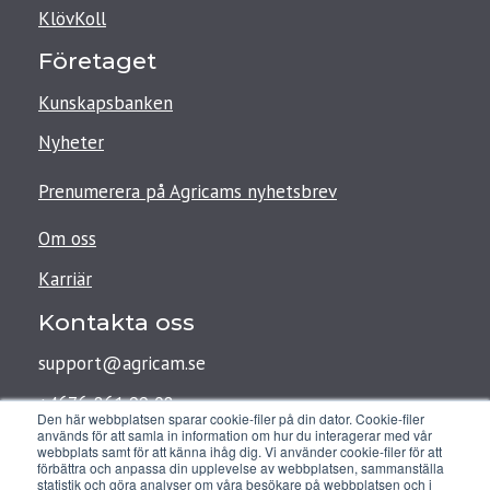
KlövKoll
Företaget
Kunskapsbanken
Nyheter
Prenumerera på Agricams nyhetsbrev
Om oss
Karriär
Kontakta oss
support@agricam.se
+4676-861 99 08
Den här webbplatsen sparar cookie-filer på din dator. Cookie-filer
används för att samla in information om hur du interagerar med vår
webbplats samt för att känna ihåg dig. Vi använder cookie-filer för att
förbättra och anpassa din upplevelse av webbplatsen, sammanställa
Agricam AB
statistik och göra analyser om våra besökare på webbplatsen och i