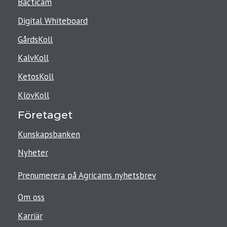
Bacticam
Digital Whiteboard
GårdsKoll
KalvKoll
KetosKoll
KlövKoll
Företaget
Kunskapsbanken
Nyheter
Prenumerera på Agricams nyhetsbrev
Om oss
Karriär